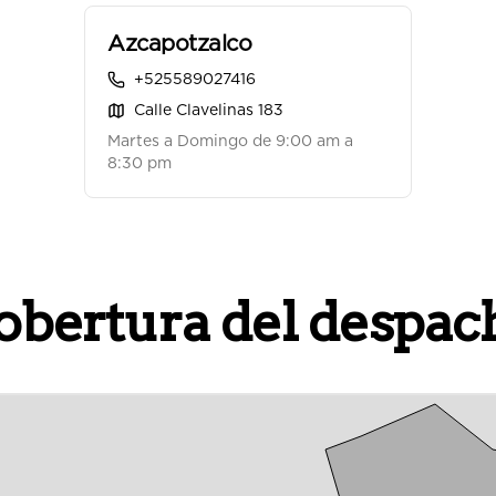
Azcapotzalco
+525589027416
Calle Clavelinas 183
Martes a Domingo de 9:00 am a
8:30 pm
obertura del despac