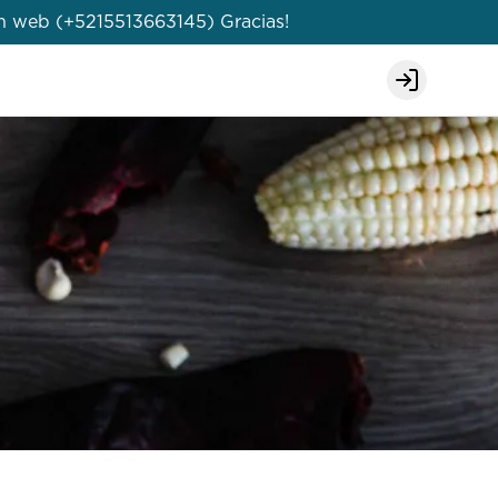
en web (+5215513663145) Gracias!
Login