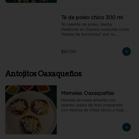
Té de poleo chico 300 ml
Té caliente de poleo, hierba 
medicinal en Oaxaca conocida como 
"hierba de borrachos" por su 
capacidad de aliviar espasmos 
estomacales y resaca.
$67.00
Antojitos Oaxaqueños
Memelas Oaxaqueñas
Memela de masa amarilla con 
asiento, pasta de frijol preparado 
con mezcla de chiles secos y hoja de 
aguacate, quesillo y la carne de tu 
elección