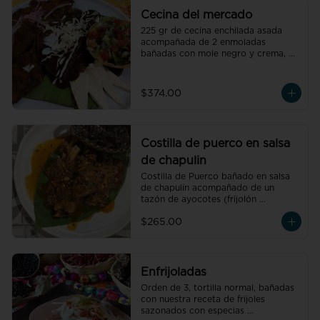
Cecina del mercado
225 gr de cecina enchilada asada 
acompañada de 2 enmoladas 
bañadas con mole negro y crema, 
pico de gallo, queso de petate 
fresco y cebolla morada.
$374.00
Costilla de puerco en salsa
de chapulin
Costilla de Puerco bañado en salsa 
de chapulín acompañado de un 
tazón de ayocotes (frijolón 
oaxaqueño)
$265.00
Enfrijoladas
Orden de 3, tortilla normal, bañadas 
con nuestra receta de frijoles 
sazonados con especias 