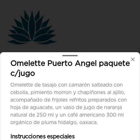
Conócenos
Omelette Puerto Angel paquete
Despacho
c/jugo
Términos y condiciones
Omelette de tasajo con camarón salteado con
Política de privacidad
cebolla, pimiento morron y chapiñones al ajillo,
acompañado de frijoles refritos preparados con
Redes sociales
hoja de aguacate, un vaso de jugo de naranja
natural de 250 ml y un café americano 300 ml
Instagram
orgánico de pluma hidalgo, oaxaca.
Facebook
Instrucciones especiales