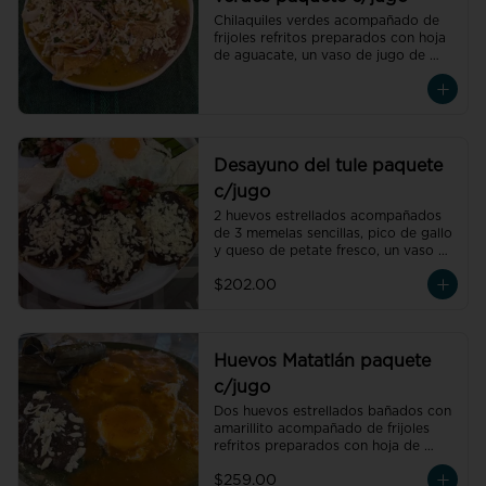
Chilaquiles verdes acompañado de 
frijoles refritos preparados con hoja 
de aguacate, un vaso de jugo de 
temporada natural de 250 ml y un 
café americano 300 ml orgánico de 
pluma hidalgo, oaxaca, un pan dulce 
mini y un bolillo mini.Recuerda elegir 
la proteína para cada orden de 
chilaquiles.
Desayuno del tule paquete
c/jugo
2 huevos estrellados acompañados 
de 3 memelas sencillas, pico de gallo 
y queso de petate fresco, un vaso de 
jugo de temporada natural de 250 
$202.00
ml y un café americano 300 ml 
orgánico de pluma hidalgo, oaxaca, 
un pan dulce mini y un bolillo mini.
Huevos Matatlán paquete
c/jugo
Dos huevos estrellados bañados con 
amarillito acompañado de frijoles 
refritos preparados con hoja de 
aguacate, un tamal oaxaqueño de 
$259.00
pollo con amarillito, un vaso de jugo 