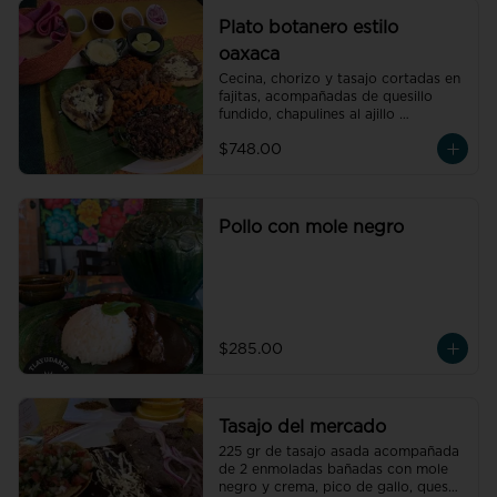
Plato botanero estilo
oaxaca
Cecina, chorizo y tasajo cortadas en 
fajitas, acompañadas de quesillo 
fundido, chapulines al ajillo 
flameados, 2 memelas, tortillas y 
$748.00
nuestras salsas molcajeteadas. (para 
4 personas)

 .
Pollo con mole negro
$285.00
Tasajo del mercado
225 gr de tasajo asada acompañada 
de 2 enmoladas bañadas con mole 
negro y crema, pico de gallo, queso 