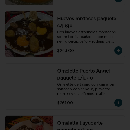
de temporada natural de 250 ml y 
un café americano 300 ml orgánico 
de pluma hidalgo, oaxaca, un pan 
dulce mini y un bolillo mini, un pan 
Huevos mixtecos paquete
dulce mini y un bolillo mini.
c/jugo
Dos huevos estrellados montados 
sobre tortilla bañados con mole 
negro oaxaqueño y rodajas de 
plátano macho, acompañado de 
$243.00
frijoles refritos preparados con hoja 
de aguacate, un vaso de jugo de 
temporada natural de 250 ml y un 
café americano 300 ml orgánico de 
pluma hidalgo, oaxaca, un pan dulce 
Omelette Puerto Angel
mini y un bolillo mini.
paquete c/jugo
Omelette de tasajo con camarón 
salteado con cebolla, pimiento 
morron y chapiñones al ajillo, 
acompañado de frijoles refritos 
$261.00
preparados con hoja de aguacate, 
un vaso de jugo de naranja natural 
de 250 ml y un café americano 300 
ml orgánico de pluma hidalgo, 
oaxaca.
Omelette tlayudarte