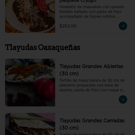
paquete c/jugo
Omelette de chapulines con quesillo 
fundido bañado con pasta de frijol 
acompañado de frijoles refritos 
preparados con hoja de aguacate, 
$252.00
un vaso de jugo de temporada 
natural de 250 ml y un café 
americano 300 ml orgánico de 
pluma hidalgo, oaxaca, un pan dulce 
Tlayudas Oaxaqueñas
mini y un bolillo mini.
Tlayudas Grandes Abiertas
(30 cm)
Tortilla de masa blanca de 30 cm de 
diámetro preparada con base de 
asiento, pasta de frijol con toque de 
hoja de aguacate, quesillo y col
Tlayudas Grandes Cerradas
(30 cm)
Tortilla de masa blanca de 30 cm de 