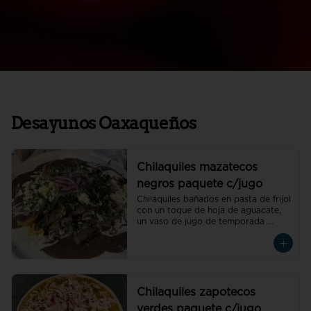
Desayunos Oaxaqueños
Chilaquiles mazatecos
negros paquete c/jugo
Chilaquiles bañados en pasta de frijol 
con un toque de hoja de aguacate, 
un vaso de jugo de temporada 
natural de 250 ml y un café 
americano 300 ml orgánico de 
pluma hidalgo, oaxaca, un pan dulce 
mini y un bolillo mini.Recuerda elegir 
la proteína para cada orden de 
chilaquiles
Chilaquiles zapotecos
verdes paquete c/jugo