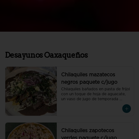
Desayunos Oaxaqueños
Chilaquiles mazatecos
negros paquete c/jugo
Chilaquiles bañados en pasta de frijol 
con un toque de hoja de aguacate, 
un vaso de jugo de temporada 
natural de 250 ml y un café 
americano 300 ml orgánico de 
pluma hidalgo, oaxaca, un pan dulce 
mini y un bolillo mini.Recuerda elegir 
la proteína para cada orden de 
chilaquiles
Chilaquiles zapotecos
verdes paquete c/jugo