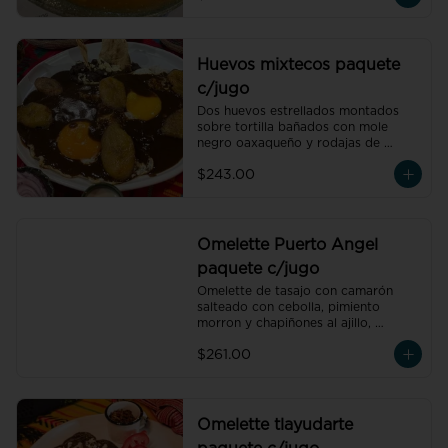
de temporada natural de 250 ml y 
un café americano 300 ml orgánico 
de pluma hidalgo, oaxaca, un pan 
dulce mini y un bolillo mini, un pan 
Huevos mixtecos paquete
dulce mini y un bolillo mini.
c/jugo
Dos huevos estrellados montados 
sobre tortilla bañados con mole 
negro oaxaqueño y rodajas de 
plátano macho, acompañado de 
$243.00
frijoles refritos preparados con hoja 
de aguacate, un vaso de jugo de 
temporada natural de 250 ml y un 
café americano 300 ml orgánico de 
pluma hidalgo, oaxaca, un pan dulce 
Omelette Puerto Angel
mini y un bolillo mini.
paquete c/jugo
Omelette de tasajo con camarón 
salteado con cebolla, pimiento 
morron y chapiñones al ajillo, 
acompañado de frijoles refritos 
$261.00
preparados con hoja de aguacate, 
un vaso de jugo de naranja natural 
de 250 ml y un café americano 300 
ml orgánico de pluma hidalgo, 
oaxaca.
Omelette tlayudarte