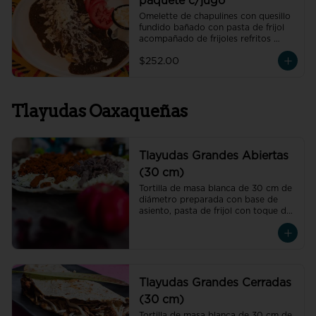
paquete c/jugo
Omelette de chapulines con quesillo 
fundido bañado con pasta de frijol 
acompañado de frijoles refritos 
preparados con hoja de aguacate, 
$252.00
un vaso de jugo de temporada 
natural de 250 ml y un café 
americano 300 ml orgánico de 
pluma hidalgo, oaxaca, un pan dulce 
Tlayudas Oaxaqueñas
mini y un bolillo mini.
Tlayudas Grandes Abiertas
(30 cm)
Tortilla de masa blanca de 30 cm de 
diámetro preparada con base de 
asiento, pasta de frijol con toque de 
hoja de aguacate, quesillo y col
Tlayudas Grandes Cerradas
(30 cm)
Tortilla de masa blanca de 30 cm de 