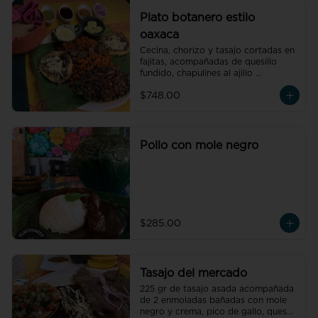
Plato botanero estilo
oaxaca
Cecina, chorizo y tasajo cortadas en 
fajitas, acompañadas de quesillo 
fundido, chapulines al ajillo 
flameados, 2 memelas, tortillas y 
$748.00
nuestras salsas molcajeteadas. (para 
4 personas)

 .
Pollo con mole negro
$285.00
Tasajo del mercado
225 gr de tasajo asada acompañada 
de 2 enmoladas bañadas con mole 
negro y crema, pico de gallo, queso 