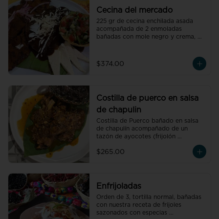
Cecina del mercado
225 gr de cecina enchilada asada 
acompañada de 2 enmoladas 
bañadas con mole negro y crema, 
pico de gallo, queso de petate 
fresco y cebolla morada.
$374.00
Costilla de puerco en salsa
de chapulin
Costilla de Puerco bañado en salsa 
de chapulín acompañado de un 
tazón de ayocotes (frijolón 
oaxaqueño)
$265.00
Enfrijoladas
Orden de 3, tortilla normal, bañadas 
con nuestra receta de frijoles 
sazonados con especias 