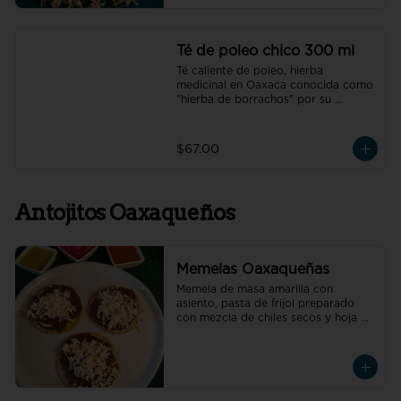
Té de poleo chico 300 ml
Té caliente de poleo, hierba 
medicinal en Oaxaca conocida como 
"hierba de borrachos" por su 
capacidad de aliviar espasmos 
estomacales y resaca.
$67.00
Antojitos Oaxaqueños
Memelas Oaxaqueñas
Memela de masa amarilla con 
asiento, pasta de frijol preparado 
con mezcla de chiles secos y hoja de 
aguacate, quesillo y la carne de tu 
elección