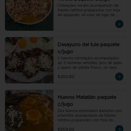
Chilaquiles verdes acompañado de 
frijoles refritos preparados con hoja 
de aguacate, un vaso de jugo de 
temporada natural de 250 ml y un 
café americano 300 ml orgánico de 
pluma hidalgo, oaxaca, un pan dulce 
mini y un bolillo mini.Recuerda elegir 
la proteína para cada orden de 
chilaquiles.
Desayuno del tule paquete
c/jugo
2 huevos estrellados acompañados 
de 3 memelas sencillas, pico de gallo 
y queso de petate fresco, un vaso de 
jugo de temporada natural de 250 
$202.00
ml y un café americano 300 ml 
orgánico de pluma hidalgo, oaxaca, 
un pan dulce mini y un bolillo mini.
Huevos Matatlán paquete
c/jugo
Dos huevos estrellados bañados con 
amarillito acompañado de frijoles 
refritos preparados con hoja de 
aguacate, un tamal oaxaqueño de 
$259.00
pollo con amarillito, un vaso de jugo 