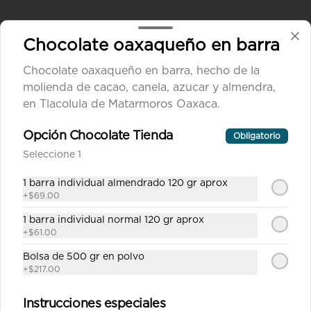
Chocolate oaxaqueño en barra
Chocolate oaxaqueño en barra, hecho de la
molienda de cacao, canela, azucar y almendra,
en Tlacolula de Matarmoros Oaxaca.
Conócenos
Opción Chocolate Tienda
Obligatorio
Seleccione 1
Despacho
Términos y condiciones
1 barra individual almendrado 120 gr aprox
+
$69.00
Política de privacidad
1 barra individual normal 120 gr aprox
Redes sociales
+
$61.00
Bolsa de 500 gr en polvo
Instagram
+
$217.00
Facebook
Instrucciones especiales