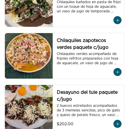
Chilaquiles bañados en pasta de frijol 
con un toque de hoja de aguacate, 
un vaso de jugo de temporada 
natural de 250 ml y un café 
americano 300 ml orgánico de 
pluma hidalgo, oaxaca, un pan dulce 
mini y un bolillo mini.Recuerda elegir 
la proteína para cada orden de 
chilaquiles
Chilaquiles zapotecos
verdes paquete c/jugo
Chilaquiles verdes acompañado de 
frijoles refritos preparados con hoja 
de aguacate, un vaso de jugo de 
temporada natural de 250 ml y un 
café americano 300 ml orgánico de 
pluma hidalgo, oaxaca, un pan dulce 
mini y un bolillo mini.Recuerda elegir 
la proteína para cada orden de 
chilaquiles.
Desayuno del tule paquete
c/jugo
2 huevos estrellados acompañados 
de 3 memelas sencillas, pico de gallo 
y queso de petate fresco, un vaso de 
jugo de temporada natural de 250 
$202.00
ml y un café americano 300 ml 
orgánico de pluma hidalgo, oaxaca, 