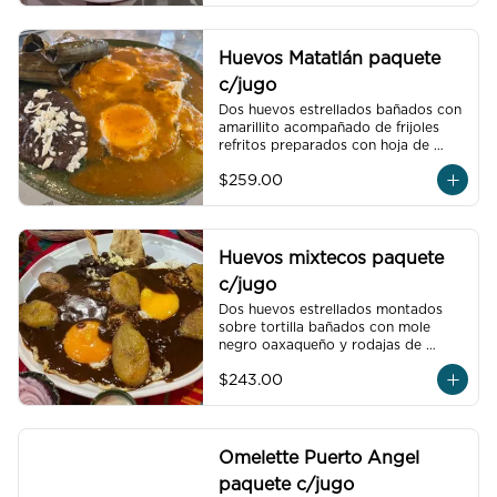
un pan dulce mini y un bolillo mini.
Huevos Matatlán paquete
c/jugo
Dos huevos estrellados bañados con 
amarillito acompañado de frijoles 
refritos preparados con hoja de 
aguacate, un tamal oaxaqueño de 
$259.00
pollo con amarillito, un vaso de jugo 
de temporada natural de 250 ml y 
un café americano 300 ml orgánico 
de pluma hidalgo, oaxaca, un pan 
dulce mini y un bolillo mini, un pan 
Huevos mixtecos paquete
dulce mini y un bolillo mini.
c/jugo
Dos huevos estrellados montados 
sobre tortilla bañados con mole 
negro oaxaqueño y rodajas de 
plátano macho, acompañado de 
$243.00
frijoles refritos preparados con hoja 
de aguacate, un vaso de jugo de 
temporada natural de 250 ml y un 
café americano 300 ml orgánico de 
pluma hidalgo, oaxaca, un pan dulce 
Omelette Puerto Angel
mini y un bolillo mini.
paquete c/jugo