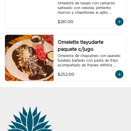
Omelette de tasajo con camarón 
salteado con cebolla, pimiento 
morron y chapiñones al ajillo, 
acompañado de frijoles refritos 
$261.00
preparados con hoja de aguacate, 
un vaso de jugo de naranja natural 
de 250 ml y un café americano 300 
ml orgánico de pluma hidalgo, 
oaxaca.
Omelette tlayudarte
paquete c/jugo
Omelette de chapulines con quesillo 
fundido bañado con pasta de frijol 
acompañado de frijoles refritos 
preparados con hoja de aguacate, 
$252.00
un vaso de jugo de temporada 
natural de 250 ml y un café 
americano 300 ml orgánico de 
pluma hidalgo, oaxaca, un pan dulce 
mini y un bolillo mini.