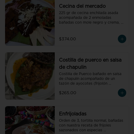
Cecina del mercado
225 gr de cecina enchilada asada 
acompañada de 2 enmoladas 
bañadas con mole negro y crema, 
pico de gallo, queso de petate 
fresco y cebolla morada.
$374.00
Costilla de puerco en salsa
de chapulin
Costilla de Puerco bañado en salsa 
de chapulín acompañado de un 
tazón de ayocotes (frijolón 
oaxaqueño)
$265.00
Enfrijoladas
Orden de 3, tortilla normal, bañadas 
con nuestra receta de frijoles 
sazonados con especias 