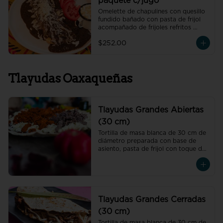
paquete c/jugo
Omelette de chapulines con quesillo 
fundido bañado con pasta de frijol 
acompañado de frijoles refritos 
preparados con hoja de aguacate, 
$252.00
un vaso de jugo de temporada 
natural de 250 ml y un café 
americano 300 ml orgánico de 
pluma hidalgo, oaxaca, un pan dulce 
Tlayudas Oaxaqueñas
mini y un bolillo mini.
Tlayudas Grandes Abiertas
(30 cm)
Tortilla de masa blanca de 30 cm de 
diámetro preparada con base de 
asiento, pasta de frijol con toque de 
hoja de aguacate, quesillo y col
Tlayudas Grandes Cerradas
(30 cm)
Tortilla de masa blanca de 30 cm de 