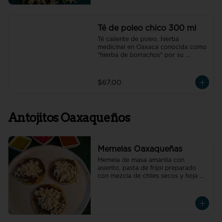
Té de poleo chico 300 ml
Té caliente de poleo, hierba 
medicinal en Oaxaca conocida como 
"hierba de borrachos" por su 
capacidad de aliviar espasmos 
estomacales y resaca.
$67.00
Antojitos Oaxaqueños
Memelas Oaxaqueñas
Memela de masa amarilla con 
asiento, pasta de frijol preparado 
con mezcla de chiles secos y hoja de 
aguacate, quesillo y la carne de tu 
elección