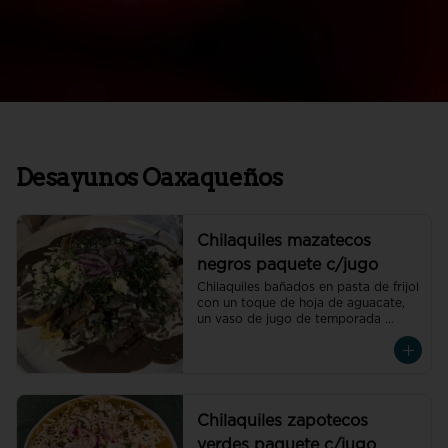
Desayunos Oaxaqueños
Chilaquiles mazatecos
negros paquete c/jugo
Chilaquiles bañados en pasta de frijol 
con un toque de hoja de aguacate, 
un vaso de jugo de temporada 
natural de 250 ml y un café 
americano 300 ml orgánico de 
pluma hidalgo, oaxaca, un pan dulce 
mini y un bolillo mini.Recuerda elegir 
la proteína para cada orden de 
chilaquiles
Chilaquiles zapotecos
verdes paquete c/jugo