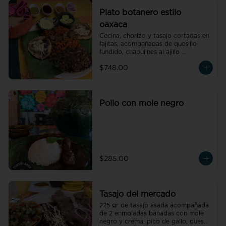
Plato botanero estilo
oaxaca
Cecina, chorizo y tasajo cortadas en 
fajitas, acompañadas de quesillo 
fundido, chapulines al ajillo 
flameados, 2 memelas, tortillas y 
$748.00
nuestras salsas molcajeteadas. (para 
4 personas)

 .
Pollo con mole negro
$285.00
Tasajo del mercado
225 gr de tasajo asada acompañada 
de 2 enmoladas bañadas con mole 
negro y crema, pico de gallo, queso 