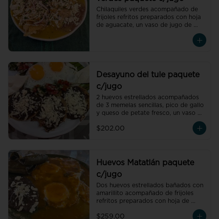
Chilaquiles verdes acompañado de 
frijoles refritos preparados con hoja 
de aguacate, un vaso de jugo de 
temporada natural de 250 ml y un 
café americano 300 ml orgánico de 
pluma hidalgo, oaxaca, un pan dulce 
mini y un bolillo mini.Recuerda elegir 
la proteína para cada orden de 
chilaquiles.
Desayuno del tule paquete
c/jugo
2 huevos estrellados acompañados 
de 3 memelas sencillas, pico de gallo 
y queso de petate fresco, un vaso de 
jugo de temporada natural de 250 
$202.00
ml y un café americano 300 ml 
orgánico de pluma hidalgo, oaxaca, 
un pan dulce mini y un bolillo mini.
Huevos Matatlán paquete
c/jugo
Dos huevos estrellados bañados con 
amarillito acompañado de frijoles 
refritos preparados con hoja de 
aguacate, un tamal oaxaqueño de 
$259.00
pollo con amarillito, un vaso de jugo 