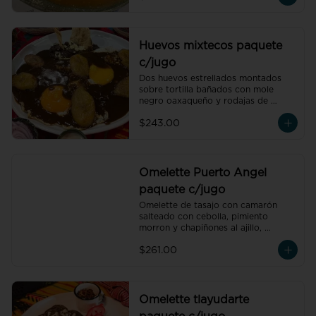
de temporada natural de 250 ml y 
un café americano 300 ml orgánico 
de pluma hidalgo, oaxaca, un pan 
dulce mini y un bolillo mini, un pan 
Huevos mixtecos paquete
dulce mini y un bolillo mini.
c/jugo
Dos huevos estrellados montados 
sobre tortilla bañados con mole 
negro oaxaqueño y rodajas de 
plátano macho, acompañado de 
$243.00
frijoles refritos preparados con hoja 
de aguacate, un vaso de jugo de 
temporada natural de 250 ml y un 
café americano 300 ml orgánico de 
pluma hidalgo, oaxaca, un pan dulce 
Omelette Puerto Angel
mini y un bolillo mini.
paquete c/jugo
Omelette de tasajo con camarón 
salteado con cebolla, pimiento 
morron y chapiñones al ajillo, 
acompañado de frijoles refritos 
$261.00
preparados con hoja de aguacate, 
un vaso de jugo de naranja natural 
de 250 ml y un café americano 300 
ml orgánico de pluma hidalgo, 
oaxaca.
Omelette tlayudarte