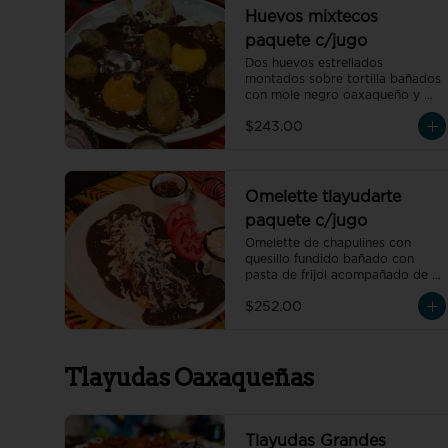
bolillo mini.
Huevos mixtecos
paquete c/jugo
Dos huevos estrellados 
montados sobre tortilla bañados 
con mole negro oaxaqueño y 
rodajas de plátano macho, 
$243.00
acompañado de frijoles refritos 
preparados con hoja de 
aguacate, un vaso de jugo de 
temporada natural de 250 ml y 
un café americano 300 ml 
Omelette tlayudarte
orgánico de pluma hidalgo, 
paquete c/jugo
oaxaca, un pan dulce mini y un 
bolillo mini.
Omelette de chapulines con 
quesillo fundido bañado con 
pasta de frijol acompañado de 
frijoles refritos preparados con 
$252.00
hoja de aguacate, un vaso de 
jugo de temporada natural de 
250 ml y un café americano 300 
ml orgánico de pluma hidalgo, 
Tlayudas Oaxaqueñas
oaxaca, un pan dulce mini y un 
bolillo mini.
Tlayudas Grandes