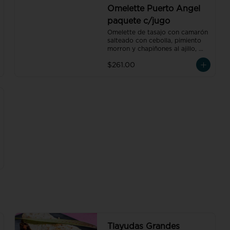
orgánico de pluma hidalgo, 
Omelette Puerto Angel
oaxaca, un pan dulce mini y un 
paquete c/jugo
bolillo mini, un pan dulce mini y 
un bolillo mini.
Omelette de tasajo con camarón 
salteado con cebolla, pimiento 
morron y chapiñones al ajillo, 
acompañado de frijoles refritos 
$261.00
preparados con hoja de 
aguacate, un vaso de jugo de 
naranja natural de 250 ml y un 
café americano 300 ml orgánico 
de pluma hidalgo, oaxaca.
Tlayudas Grandes