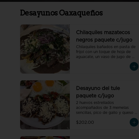
Desayunos Oaxaqueños
Chilaquiles mazatecos
negros paquete c/jugo
Chilaquiles bañados en pasta de 
frijol con un toque de hoja de 
aguacate, un vaso de jugo de 
temporada natural de 250 ml y 
un café americano 300 ml 
orgánico de pluma hidalgo, 
oaxaca, un pan dulce mini y un 
bolillo mini.Recuerda elegir la 
proteína para cada orden de 
Desayuno del tule
chilaquiles
paquete c/jugo
2 huevos estrellados 
acompañados de 3 memelas 
sencillas, pico de gallo y queso 
de petate fresco, un vaso de 
$202.00
jugo de temporada natural de 
250 ml y un café americano 300 
ml orgánico de pluma hidalgo, 
oaxaca, un pan dulce mini y un 