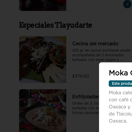
quesillo y col
Especiales Tlayudarte
Cecina del mercado
225 gr de cecina enchilada asada 
acompañada de 2 enmoladas 
bañadas con mole negro y 
crema, pico de gallo, queso de 
petate fresco y cebolla morada.
Moka C
$374.00
Este produ
Moka cali
Enfrijoladas
con café 
Orden de 3, tortilla normal, 
Oaxaca y 
bañadas con nuestra receta de 
frijoles sazonados con especias 
de Tlacol
oaxaqueñas, acompañadas de 
Oaxaca.
crema, quesillo y cebolla con el 
relleno de tu elección