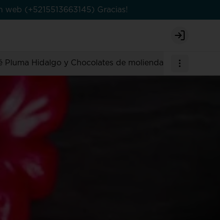
en web (+5215513663145) Gracias!
Login
é Pluma Hidalgo y Chocolates de molienda
Bebidas
Ant