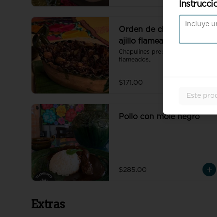
Instrucci
Orden de chapulines al
ajillo flameados (60 gr)
Chapulines preparados al ajillo, 
flameados..
$171.00
Este pro
Pollo con mole negro
$285.00
Extras