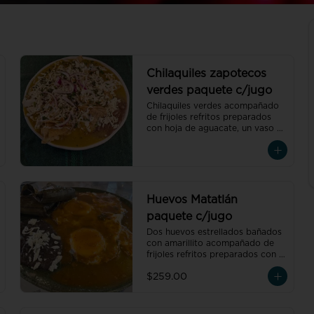
Chilaquiles zapotecos
verdes paquete c/jugo
Chilaquiles verdes acompañado 
de frijoles refritos preparados 
con hoja de aguacate, un vaso 
de jugo de temporada natural de 
250 ml y un café americano 300 
ml orgánico de pluma hidalgo, 
oaxaca, un pan dulce mini y un 
bolillo mini.Recuerda elegir la 
proteína para cada orden de 
Huevos Matatlán
chilaquiles.
paquete c/jugo
Dos huevos estrellados bañados 
con amarillito acompañado de 
frijoles refritos preparados con 
hoja de aguacate, un tamal 
$259.00
oaxaqueño de pollo con 
amarillito, un vaso de jugo de 
temporada natural de 250 ml y 
un café americano 300 ml 