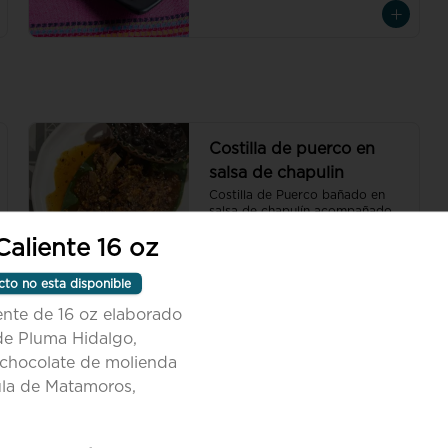
de hoja de aguacate, quesillo y 
col
Costilla de puerco en
salsa de chapulin
Costilla de Puerco bañado en 
salsa de chapulín acompañado 
de un tazón de ayocotes 
aliente 16 oz
(frijolón oaxaqueño)
$265.00
cto no esta disponible
ente de 16 oz elaborado
Enmoladas con mole
de Pluma Hidalgo,
negro
chocolate de molienda
Orden de 3, tortilla normal, 
ula de Matamoros,
bañadas en mole negro, 
acompañadas de crema, quesillo 
y cebolla con la carne de tu 
elección.