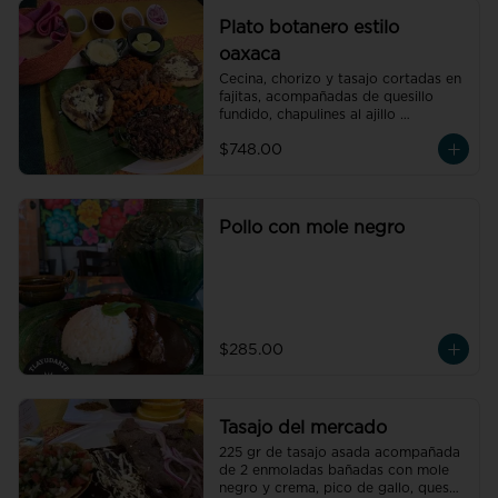
Plato botanero estilo
oaxaca
Cecina, chorizo y tasajo cortadas en 
fajitas, acompañadas de quesillo 
fundido, chapulines al ajillo 
flameados, 2 memelas, tortillas y 
$748.00
nuestras salsas molcajeteadas. (para 
4 personas)

 .
Pollo con mole negro
$285.00
Tasajo del mercado
225 gr de tasajo asada acompañada 
de 2 enmoladas bañadas con mole 
negro y crema, pico de gallo, queso 