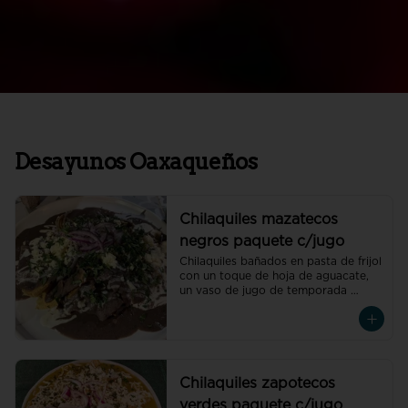
Desayunos Oaxaqueños
Chilaquiles mazatecos
negros paquete c/jugo
Chilaquiles bañados en pasta de frijol 
con un toque de hoja de aguacate, 
un vaso de jugo de temporada 
natural de 250 ml y un café 
americano 300 ml orgánico de 
pluma hidalgo, oaxaca, un pan dulce 
mini y un bolillo mini.Recuerda elegir 
la proteína para cada orden de 
chilaquiles
Chilaquiles zapotecos
verdes paquete c/jugo