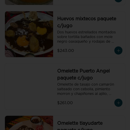
de temporada natural de 250 ml y 
un café americano 300 ml orgánico 
de pluma hidalgo, oaxaca, un pan 
dulce mini y un bolillo mini, un pan 
Huevos mixtecos paquete
dulce mini y un bolillo mini.
c/jugo
Dos huevos estrellados montados 
sobre tortilla bañados con mole 
negro oaxaqueño y rodajas de 
plátano macho, acompañado de 
$243.00
frijoles refritos preparados con hoja 
de aguacate, un vaso de jugo de 
temporada natural de 250 ml y un 
café americano 300 ml orgánico de 
pluma hidalgo, oaxaca, un pan dulce 
Omelette Puerto Angel
mini y un bolillo mini.
paquete c/jugo
Omelette de tasajo con camarón 
salteado con cebolla, pimiento 
morron y chapiñones al ajillo, 
acompañado de frijoles refritos 
$261.00
preparados con hoja de aguacate, 
un vaso de jugo de naranja natural 
de 250 ml y un café americano 300 
ml orgánico de pluma hidalgo, 
oaxaca.
Omelette tlayudarte