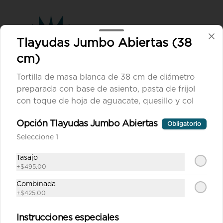
Tlayudas Jumbo Abiertas (38
cm)
Tortilla de masa blanca de 38 cm de diámetro
preparada con base de asiento, pasta de frijol
Conócenos
con toque de hoja de aguacate, quesillo y col
Despacho
Opción Tlayudas Jumbo Abiertas
Obligatorio
Términos y condiciones
Seleccione 1
Política de privacidad
Tasajo
Redes sociales
+
$495.00
Combinada
Instagram
+
$425.00
Facebook
Instrucciones especiales