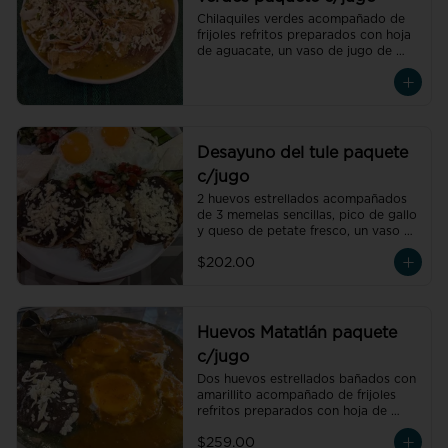
Chilaquiles verdes acompañado de 
frijoles refritos preparados con hoja 
de aguacate, un vaso de jugo de 
temporada natural de 250 ml y un 
café americano 300 ml orgánico de 
pluma hidalgo, oaxaca, un pan dulce 
mini y un bolillo mini.Recuerda elegir 
la proteína para cada orden de 
chilaquiles.
Desayuno del tule paquete
c/jugo
2 huevos estrellados acompañados 
de 3 memelas sencillas, pico de gallo 
y queso de petate fresco, un vaso de 
jugo de temporada natural de 250 
$202.00
ml y un café americano 300 ml 
orgánico de pluma hidalgo, oaxaca, 
un pan dulce mini y un bolillo mini.
Huevos Matatlán paquete
c/jugo
Dos huevos estrellados bañados con 
amarillito acompañado de frijoles 
refritos preparados con hoja de 
aguacate, un tamal oaxaqueño de 
$259.00
pollo con amarillito, un vaso de jugo 