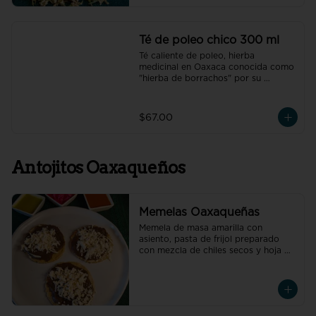
Té de poleo chico 300 ml
Té caliente de poleo, hierba 
medicinal en Oaxaca conocida como 
"hierba de borrachos" por su 
capacidad de aliviar espasmos 
estomacales y resaca.
$67.00
Antojitos Oaxaqueños
Memelas Oaxaqueñas
Memela de masa amarilla con 
asiento, pasta de frijol preparado 
con mezcla de chiles secos y hoja de 
aguacate, quesillo y la carne de tu 
elección