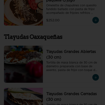
paquete c/jugo
Omelette de chapulines con quesillo 
fundido bañado con pasta de frijol 
acompañado de frijoles refritos 
preparados con hoja de aguacate, 
$252.00
un vaso de jugo de temporada 
natural de 250 ml y un café 
americano 300 ml orgánico de 
pluma hidalgo, oaxaca, un pan dulce 
Tlayudas Oaxaqueñas
mini y un bolillo mini.
Tlayudas Grandes Abiertas
(30 cm)
Tortilla de masa blanca de 30 cm de 
diámetro preparada con base de 
asiento, pasta de frijol con toque de 
hoja de aguacate, quesillo y col
Tlayudas Grandes Cerradas
(30 cm)
Tortilla de masa blanca de 30 cm de 