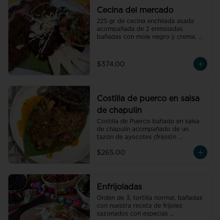
Cecina del mercado
225 gr de cecina enchilada asada 
acompañada de 2 enmoladas 
bañadas con mole negro y crema, 
pico de gallo, queso de petate 
fresco y cebolla morada.
$374.00
Costilla de puerco en salsa
de chapulin
Costilla de Puerco bañado en salsa 
de chapulín acompañado de un 
tazón de ayocotes (frijolón 
oaxaqueño)
$265.00
Enfrijoladas
Orden de 3, tortilla normal, bañadas 
con nuestra receta de frijoles 
sazonados con especias 