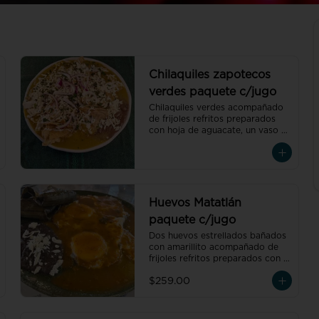
Chilaquiles zapotecos
verdes paquete c/jugo
Chilaquiles verdes acompañado 
de frijoles refritos preparados 
con hoja de aguacate, un vaso 
de jugo de temporada natural de 
250 ml y un café americano 300 
ml orgánico de pluma hidalgo, 
oaxaca, un pan dulce mini y un 
bolillo mini.Recuerda elegir la 
proteína para cada orden de 
Huevos Matatlán
chilaquiles.
paquete c/jugo
Dos huevos estrellados bañados 
con amarillito acompañado de 
frijoles refritos preparados con 
hoja de aguacate, un tamal 
$259.00
oaxaqueño de pollo con 
amarillito, un vaso de jugo de 
temporada natural de 250 ml y 
un café americano 300 ml 