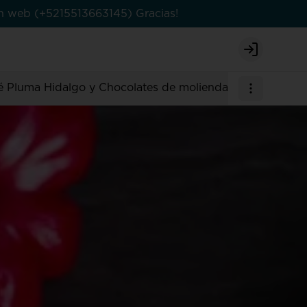
en web (+5215513663145) Gracias!
Login
é Pluma Hidalgo y Chocolates de molienda
Bebidas
Ant