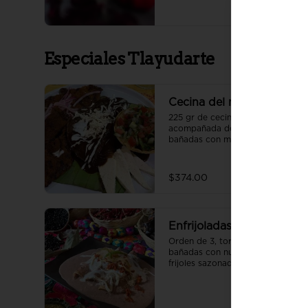
quesillo y col
Especiales Tlayudarte
Cecina del mercado
225 gr de cecina enchilada asada 
acompañada de 2 enmoladas 
bañadas con mole negro y 
crema, pico de gallo, queso de 
petate fresco y cebolla morada.
$374.00
Enfrijoladas
Orden de 3, tortilla normal, 
bañadas con nuestra receta de 
frijoles sazonados con especias 
oaxaqueñas, acompañadas de 
crema, quesillo y cebolla con el 
relleno de tu elección