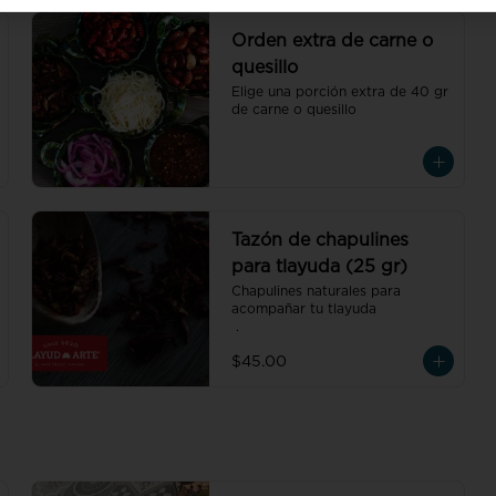
Orden extra de carne o
quesillo
Elige una porción extra de 40 gr 
de carne o quesillo
Tazón de chapulines
para tlayuda (25 gr)
Chapulines naturales para 
acompañar tu tlayuda

 .
$45.00