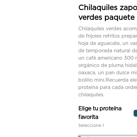
de hoja de aguacate, quesillo y 
Chilaquiles zap
col
verdes paquete
Chilaquiles verdes aco
de frijoles refritos prep
hoja de aguacate, un va
Costilla de puerco en
de temporada natural d
salsa de chapulin
un café americano 300 
Costilla de Puerco bañado en 
salsa de chapulín acompañado 
orgánico de pluma hidal
de un tazón de ayocotes 
oaxaca, un pan dulce mi
(frijolón oaxaqueño)
$265.00
bolillo mini.Recuerda ele
proteína para cada orde
chilaquiles.
Enmoladas con mole
negro
Elige tu proteína
Orden de 3, tortilla normal, 
favorita
bañadas en mole negro, 
acompañadas de crema, quesillo 
Seleccione 1
y cebolla con la carne de tu 
elección.