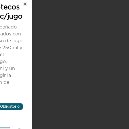
otecos
Close
 c/jugo
mpañado
arados con
so de jugo
e 250 ml y
ml
go,
ni y un
gir la
n de
Obligatorio