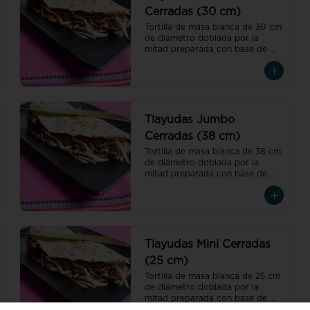
Cerradas (30 cm)
Tortilla de masa blanca de 30 cm 
de diámetro doblada por la 
mitad preparada con base de 
asiento, pasta de frijol con toque 
de hoja de aguacate, quesillo y 
col
Tlayudas Jumbo
Cerradas (38 cm)
Tortilla de masa blanca de 38 cm 
de diámetro doblada por la 
mitad preparada con base de 
asiento, pasta de frijol con toque 
de hoja de aguacate, quesillo y 
col
Tlayudas Mini Cerradas
(25 cm)
Tortilla de masa blanca de 25 cm 
de diámetro doblada por la 
mitad preparada con base de 
asiento, pasta de frijol con toque 