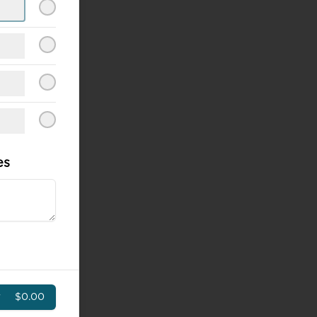
es
r
$0.00