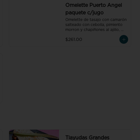
orgánico de pluma hidalgo, 
Omelette Puerto Angel
oaxaca, un pan dulce mini y un 
paquete c/jugo
bolillo mini, un pan dulce mini y 
un bolillo mini.
Omelette de tasajo con camarón 
salteado con cebolla, pimiento 
morron y chapiñones al ajillo, 
acompañado de frijoles refritos 
$261.00
preparados con hoja de 
aguacate, un vaso de jugo de 
naranja natural de 250 ml y un 
café americano 300 ml orgánico 
de pluma hidalgo, oaxaca.
Tlayudas Grandes