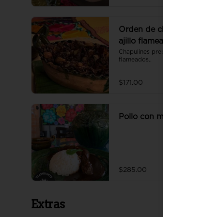
Orden de chapulines al
ajillo flameados (60 gr)
Chapulines preparados al ajillo, 
flameados..
$171.00
Pollo con mole negro
$285.00
Extras