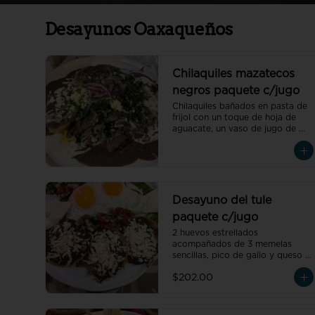
Desayunos Oaxaqueños
Chilaquiles mazatecos
negros paquete c/jugo
Chilaquiles bañados en pasta de 
frijol con un toque de hoja de 
aguacate, un vaso de jugo de 
temporada natural de 250 ml y 
un café americano 300 ml 
orgánico de pluma hidalgo, 
oaxaca, un pan dulce mini y un 
bolillo mini.Recuerda elegir la 
proteína para cada orden de 
Desayuno del tule
chilaquiles
paquete c/jugo
2 huevos estrellados 
acompañados de 3 memelas 
sencillas, pico de gallo y queso 
de petate fresco, un vaso de 
$202.00
jugo de temporada natural de 
250 ml y un café americano 300 
ml orgánico de pluma hidalgo, 
oaxaca, un pan dulce mini y un 