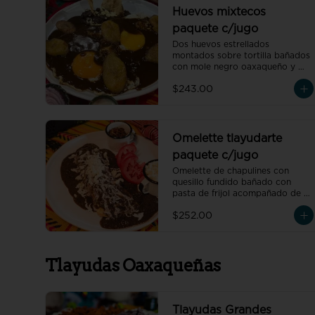
bolillo mini.
Huevos mixtecos
paquete c/jugo
Dos huevos estrellados 
montados sobre tortilla bañados 
con mole negro oaxaqueño y 
rodajas de plátano macho, 
$243.00
acompañado de frijoles refritos 
preparados con hoja de 
aguacate, un vaso de jugo de 
temporada natural de 250 ml y 
un café americano 300 ml 
Omelette tlayudarte
orgánico de pluma hidalgo, 
paquete c/jugo
oaxaca, un pan dulce mini y un 
bolillo mini.
Omelette de chapulines con 
quesillo fundido bañado con 
pasta de frijol acompañado de 
frijoles refritos preparados con 
$252.00
hoja de aguacate, un vaso de 
jugo de temporada natural de 
250 ml y un café americano 300 
ml orgánico de pluma hidalgo, 
Tlayudas Oaxaqueñas
oaxaca, un pan dulce mini y un 
bolillo mini.
Tlayudas Grandes