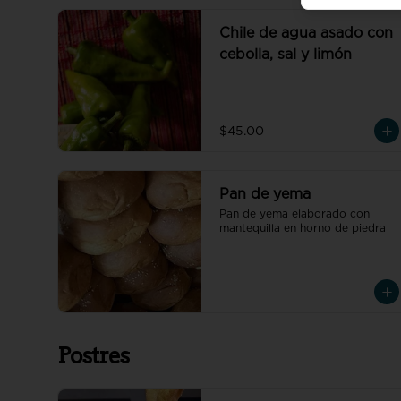
Chile de agua asado con
cebolla, sal y limón
$45.00
Pan de yema
Pan de yema elaborado con 
mantequilla en horno de piedra
Postres